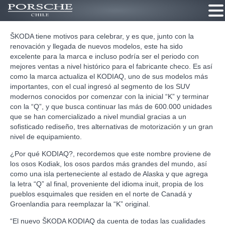
Ir
ŠKODA tiene motivos para celebrar, y es que, junto con la
al
renovación y llegada de nuevos modelos, este ha sido
contenido
excelente para la marca e incluso podría ser el periodo con
mejores ventas a nivel histórico para el fabricante checo. Es así
como la marca actualiza el KODIAQ, uno de sus modelos más
importantes, con el cual ingresó al segmento de los SUV
modernos conocidos por comenzar con la inicial “K” y terminar
con la “Q”, y que busca continuar las más de 600.000 unidades
que se han comercializado a nivel mundial gracias a un
sofisticado rediseño, tres alternativas de motorización y un gran
nivel de equipamiento.
¿Por qué KODIAQ?, recordemos que este nombre proviene de
los osos Kodiak, los osos pardos más grandes del mundo, así
como una isla perteneciente al estado de Alaska y que agrega
la letra “Q” al final, proveniente del idioma inuit, propia de los
pueblos esquimales que residen en el norte de Canadá y
Groenlandia para reemplazar la “K” original.
“El nuevo ŠKODA KODIAQ da cuenta de todas las cualidades