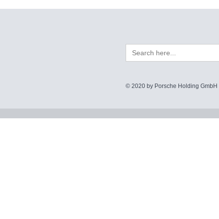
Search
for:
© 2020 by Porsche Holding GmbH