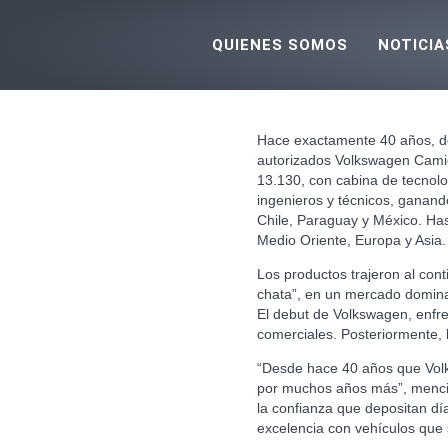
Ir
al
QUIENES SOMOS
NOTICIA
contenido
Hace exactamente 40 años, de
autorizados Volkswagen Camio
13.130, con cabina de tecnol
ingenieros y técnicos, ganand
Chile, Paraguay y México. Ha
Medio Oriente, Europa y Asia.
Los productos trajeron al con
chata”, en un mercado domina
El debut de Volkswagen, enfre
comerciales. Posteriormente, 
“Desde hace 40 años que Vol
por muchos años más”, mencion
la confianza que depositan dí
excelencia con vehículos que