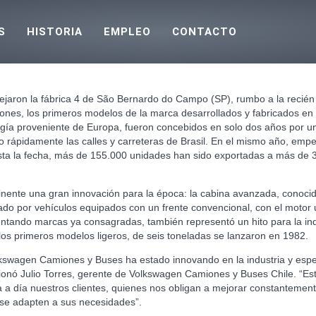
S
HISTORIA
EMPLEO
CONTACTO
jaron la fábrica 4 de São Bernardo do Campo (SP), rumbo a la recién
nes, los primeros modelos de la marca desarrollados y fabricados en 
ogía proveniente de Europa, fueron concebidos en solo dos años por u
o rápidamente las calles y carreteras de Brasil. En el mismo año, emp
sta la fecha, más de 155.000 unidades han sido exportadas a más de 3
tinente una gran innovación para la época: la cabina avanzada, conoc
do por vehículos equipados con un frente convencional, con el motor u
ntando marcas ya consagradas, también representó un hito para la ind
los primeros modelos ligeros, de seis toneladas se lanzaron en 1982.
kswagen Camiones y Buses ha estado innovando en la industria y esp
ó Julio Torres, gerente de Volkswagen Camiones y Buses Chile. “Esta 
a a día nuestros clientes, quienes nos obligan a mejorar constantement
 se adapten a sus necesidades”.