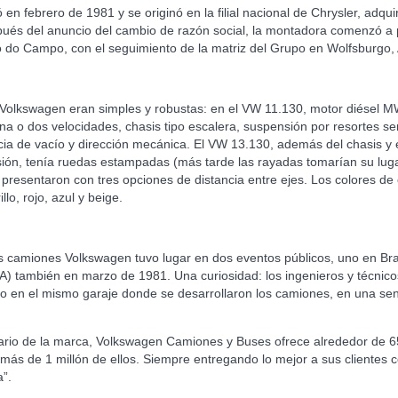
 febrero de 1981 y se originó en la filial nacional de Chrysler, adquir
és del anuncio del cambio de razón social, la montadora comenzó a p
do Campo, con el seguimiento de la matriz del Grupo en Wolfsburgo,
Volkswagen eran simples y robustas: en el VW 11.130, motor diésel M
una o dos velocidades, chasis tipo escalera, suspensión por resortes se
ncia de vacío y dirección mecánica. El VW 13.130, además del chasis 
ión, tenía ruedas estampadas (más tarde las rayadas tomarían su lugar)
presentaron con tres opciones de distancia entre ejes. Los colores de 
o, rojo, azul y beige.
s camiones Volkswagen tuvo lugar en dos eventos públicos, uno en Brasi
A) también en marzo de 1981. Una curiosidad: los ingenieros y técnico
cto en el mismo garaje donde se desarrollaron los camiones, en una senc
ario de la marca, Volkswagen Camiones y Buses ofrece alrededor de 65
más de 1 millón de ellos. Siempre entregando lo mejor a sus clientes 
a”.