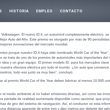
S
HISTORIA
EMPLEO
CONTACTO
n Volkswagen. El nuevo ID.4, un automóvil completamente eléctrico, se 
Mejor Auto del Año. Este premio es otorgado por más de 90 periodista
s mejores innovaciones del mercado mundial.
ntos porque nuestro ID.4 haya sido nombrado World Car of the Year”, 
e se trata de uno de los premios de automóviles más importantes del 
 idea y un gran equipo. El primer modelo ID. para los mercados clave
 nuestra ofensiva eléctrica por todo el mundo. ¿Un auto que convence,
osotros, todo eso junto va muy bien”, concluyó.
r al premio World Car of the Year deben fabricar al menos 10.000 uni
or el medio ambiente al no haber emisiones directas, así como las inno
ora pantalla de realidad aumentada disponible como opcional, que proy
echas de giro del sistema de navegación. Así, el conductor ve esta in
una distancia aparente de entre tres y diez metros por delante del vehíc