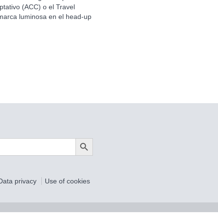
ptativo (ACC) o el Travel
a marca luminosa en el head-up
Search Button
Data privacy
Use of cookies