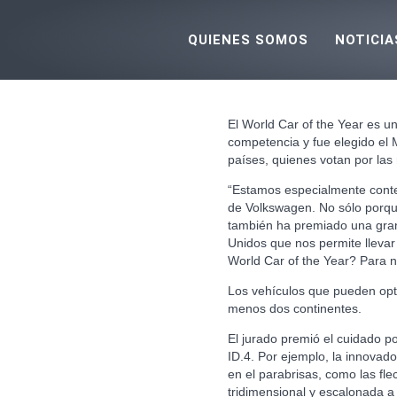
Ir
al
QUIENES SOMOS
NOTICIA
contenido
El World Car of the Year es u
competencia y fue elegido el 
países, quienes votan por la
“Estamos especialmente conte
de Volkswagen. No sólo porqu
también ha premiado una gran
Unidos que nos permite llevar
World Car of the Year? Para n
Los vehículos que pueden opta
menos dos continentes.
El jurado premió el cuidado p
ID.4. Por ejemplo, la innovad
en el parabrisas, como las fl
tridimensional y escalonada a 