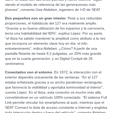
siendo el modelo de referencia de las generaciones más
jóvenes”, comenta Uwe Alsleben, ingeniero de I+D de SEAT.
Dos pequeños con un gran interior
. Pese a sus reducidas
proporciones, el habitáculo del 127 era realmente amplio.
“Gracias a su buena utilización de los espacios y la carrocería,
tenía una habitabilidad del 80%”, explica López. Por su parte,
“el Ibiza ha sabido mantener la amplitud como atributo a la vez
que incorpora un elemento clave hoy en día: el info-
entretenimiento”, indica Alsleben. ¿Cómo? A partir de una
pantalla flotante de hasta 9,2 pulgadas, un 20% más grande
que en la cuarta generación, y un Digital Cockpit de 26
centímetros
Conectados con el entorno
. En 1972, la interacción con el
exterior dependía únicamente de las ventanas. “En el 127
estaba enfatizada gracias a su ancho parabrisas rectangular,
que favorecía la visibilidad y aportaba luminosidad al interior”,
cuenta López. En el Ibiza, esta conexión va mucho más allá,
convirtiéndose en un vehículo 100% conectado. “El sistema Full
Link permite vincular los smartphones al auto, mientras que el
SEAT Connect lo dota de acceso constante a Internet y engloba
toda interacción dentro y fuera del vehículo”, comenta Alsleben.