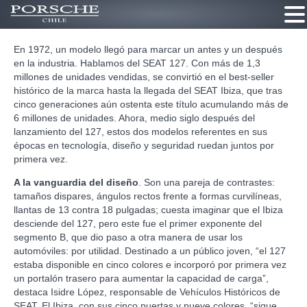
Ir
En 1972, un modelo llegó para marcar un antes y un después
al
en la industria. Hablamos del SEAT 127. Con más de 1,3
contenido
millones de unidades vendidas, se convirtió en el best-seller
histórico de la marca hasta la llegada del SEAT Ibiza, que tras
cinco generaciones aún ostenta este título acumulando más de
6 millones de unidades. Ahora, medio siglo después del
lanzamiento del 127, estos dos modelos referentes en sus
épocas en tecnología, diseño y seguridad ruedan juntos por
primera vez.
A la vanguardia del diseño
. Son una pareja de contrastes:
tamaños dispares, ángulos rectos frente a formas curvilíneas,
llantas de 13 contra 18 pulgadas; cuesta imaginar que el Ibiza
desciende del 127, pero este fue el primer exponente del
segmento B, que dio paso a otra manera de usar los
automóviles: por utilidad. Destinado a un público joven, “el 127
estaba disponible en cinco colores e incorporó por primera vez
un portalón trasero para aumentar la capacidad de carga”,
destaca Isidre López, responsable de Vehículos Históricos de
SEAT. El Ibiza, con sus cinco puertas y nueve colores, “sigue