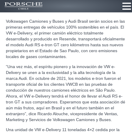
Ir
Volkswagen Camiones y Buses y Audi Brasil serán socios en las
al
primeras entregas de vehículos 100% sostenibles en el país. El
contenido
VW e-Delivery, el primer camión eléctrico totalmente
desarrollado y producido en Resende, transportará oficialmente
el modelo Audi RS e-tron GT cero kilómetros hasta sus nuevos
propietarios en el Estado de Sao Paulo, con cero emisiones
locales de gases contaminantes.
“Una vez más, el espíritu pionero y la innovación de VW e-
Delivery se unen a la exclusividad y la alta tecnología de la
marca Audi. En octubre de 2021, los modelos e-tron fueron el
transporte oficial de los clientes VWCB en las pruebas de
conducción de nuestros camiones eléctricos en São Paulo.
Ahora, el VW e-Delivery tendrá el honor de llevar el Audi RS e-
tron GT a sus compradores. Esperamos que esta asociación dé
aún más frutos, aquí en Brasil y en el futuro también en el
extranjero”, dice Ricardo Alouche, vicepresidente de Ventas,
Marketing y Servicios de Volkswagen Camiones y Buses.
Una unidad de VW e-Delivery 11 toneladas 4×2 cedida por la