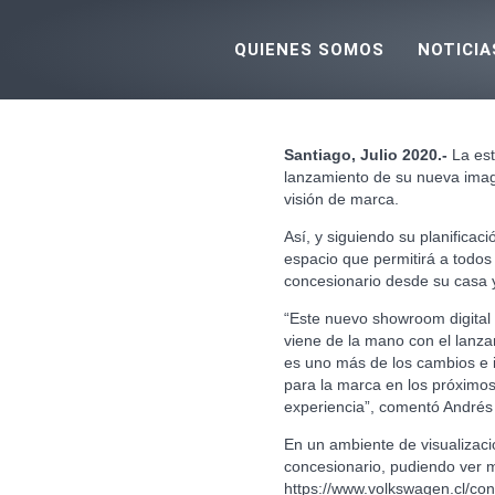
Ir
al
QUIENES SOMOS
NOTICIA
contenido
Santiago, Julio 2020.-
La est
lanzamiento de su nueva image
visión de marca.
Así, y siguiendo su planificac
espacio que permitirá a todos
concesionario desde su casa y
“Este nuevo showroom digital
viene de la mano con el lanza
es uno más de los cambios e i
para la marca en los próximos
experiencia”, comentó Andrés
En un ambiente de visualizació
concesionario, pudiendo ver m
https://www.volkswagen.cl/conc