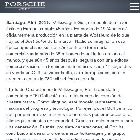
Ir
Santiago, Abril 2019.-
Volkswagen Golf, el modelo de mayor
al
éxito en Europa, cumple 45 años. En marzo de 1974 se inició
contenido
oficialmente la producción en la planta de Wolfsburg de lo que
hoy es el
Best Seller
de la marca. Nadie se imaginó, en esa
época, que el sucesor del icónico Beetle terminaría
comercializando más de 35 millones de unidades en todo el
mundo, y que aún 45 años después, seguiría con una exitosa
comercialización. En términos matemáticos, cada 41 segundos
se vende un Golf nuevo cada día, sin interrupciones, con un
promedio anual de 780 mil vehículos por año.
El jefe de Operaciones de Volkswagen, Ralf Brandstätter,
comentó que “El Golf está en lo más hondo del corazón de
nuestra marca. Como ninguno, este modelo representa la
máxima del progreso y tecnología. Por ejemplo, el Golf permitió
que por primera vez, millones de personas pudieran acceder a
altos equipamientos de seguridad. Gracias a esto, marcó a toda
una generación. Es más, por siete generaciones, el Golf ha
contribuido al desarrollo de la marca Volkswagen y el grupo,
convirtiéndonos en uno de los productores mundiales más