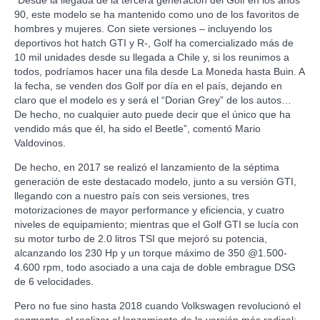
“Desde la llegada de la tercera generación del Golf en los años
90, este modelo se ha mantenido como uno de los favoritos de
hombres y mujeres. Con siete versiones – incluyendo los
deportivos hot hatch GTI y R-, Golf ha comercializado más de
10 mil unidades desde su llegada a Chile y, si los reunimos a
todos, podríamos hacer una fila desde La Moneda hasta Buin. A
la fecha, se venden dos Golf por día en el país, dejando en
claro que el modelo es y será el “Dorian Grey” de los autos…
De hecho, no cualquier auto puede decir que el único que ha
vendido más que él, ha sido el Beetle”, comentó Mario
Valdovinos.
De hecho, en 2017 se realizó el lanzamiento de la séptima
generación de este destacado modelo, junto a su versión GTI,
llegando con a nuestro país con seis versiones, tres
motorizaciones de mayor performance y eficiencia, y cuatro
niveles de equipamiento; mientras que el Golf GTI se lucía con
su motor turbo de 2.0 litros TSI que mejoró su potencia,
alcanzando los 230 Hp y un torque máximo de 350 @1.500-
4.600 rpm, todo asociado a una caja de doble embrague DSG
de 6 velocidades.
Pero no fue sino hasta 2018 cuando Volkswagen revolucionó el